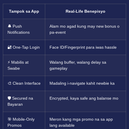
Tampok sa App
Real-Life Benepisyo
🔔 Push
Alam mo agad kung may new bonus o
Notifications
pa-event
🔐 One-Tap Login
Face ID/Fingerprint para iwas hassle
⚡ Mabilis at
Walang buffer, walang delay sa
Swabe
gameplay
🎨 Clean Interface
Madaling i-navigate kahit newbie ka
🛡️ Secured na
Encrypted, kaya safe ang balanse mo
Bayaran
🎯 Mobile-Only
Meron kang mga promo na sa app
Promos
lang available