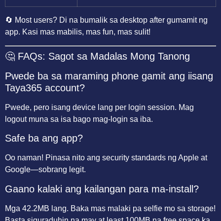
🔄 Most users? Di na bumalik sa desktop after gumamit ng
app. Kasi mas mabilis, mas fun, mas sulit!
🤔 FAQs: Sagot sa Madalas Mong Tanong
Pwede ba sa maraming phone gamit ang iisang
Taya365 account?
Pwede, pero isang device lang per login session. Mag
logout muna sa isa bago mag-login sa iba.
Safe ba ang app?
Oo naman! Pinasa nito ang security standards ng Apple at
Google—sobrang legit.
Gaano kalaki ang kailangan para ma-install?
Mga 42.2MB lang. Baka mas malaki pa selfie mo sa storage!
Basta siguraduhin na may at least 100MB na free space ka.