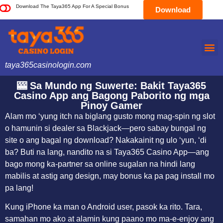
Download The Taya365 App For A Special Bonus
Download
taya365casinologin.com
🎰 Sa Mundo ng Suwerte: Bakit Taya365
Casino App ang Bagong Paborito ng mga
Pinoy Gamer
Alam mo ‘yung itch na biglang gusto mong mag-spin ng slot
o hamunin si dealer sa Blackjack—pero sabay bungal ng
site o ang bagal ng download? Nakakainit ng ulo ‘yun, ‘di
ba? Buti na lang, nandito na si Taya365 Casino App—ang
bago mong ka-partner sa online sugalan na hindi lang
mabilis at astig ang design, may bonus ka pa pag install mo
pa lang!
Kung iPhone ka man o Android user, pasok ka rito. Tara,
samahan mo ako at alamin kung paano mo ma-e-enjoy ang