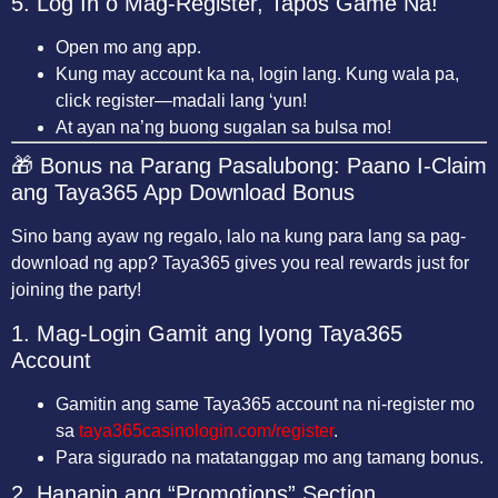
5. Log In o Mag-Register, Tapos Game Na!
Open mo ang app.
Kung may account ka na, login lang. Kung wala pa,
click register—madali lang ‘yun!
At ayan na’ng buong sugalan sa bulsa mo!
🎁 Bonus na Parang Pasalubong: Paano I-Claim
ang Taya365 App Download Bonus
Sino bang ayaw ng regalo, lalo na kung para lang sa pag-
download ng app? Taya365 gives you real rewards just for
joining the party!
1. Mag-Login Gamit ang Iyong Taya365
Account
Gamitin ang same Taya365 account na ni-register mo
sa
taya365casinologin.com/register
.
Para sigurado na matatanggap mo ang tamang bonus.
2. Hanapin ang “Promotions” Section