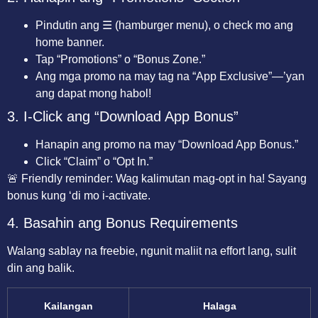
Pindutin ang ☰ (hamburger menu), o check mo ang
home banner.
Tap “Promotions” o “Bonus Zone.”
Ang mga promo na may tag na “App Exclusive”—’yan
ang dapat mong habol!
3. I-Click ang “Download App Bonus”
Hanapin ang promo na may “Download App Bonus.”
Click “Claim” o “Opt In.”
🚨 Friendly reminder: Wag kalimutan mag-opt in ha! Sayang
bonus kung ‘di mo i-activate.
4. Basahin ang Bonus Requirements
Walang sablay na freebie, ngunit maliit na effort lang, sulit
din ang balik.
Kailangan
Halaga