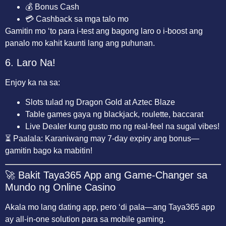
💰 Bonus Cash
💳 Cashback sa mga talo mo
Gamitin mo ‘to para i-test ang bagong laro o i-boost ang
panalo mo kahit kaunti lang ang puhunan.
6. Laro Na!
Enjoy ka na sa:
Slots tulad ng Dragon Gold at Aztec Blaze
Table games gaya ng blackjack, roulette, baccarat
Live Dealer kung gusto mo ng real-feel na sugal vibes!
⏳ Paalala: Karaniwang may 7-day expiry ang bonus—
gamitin bago ka mabitin!
🚀 Bakit Taya365 App ang Game-Changer sa
Mundo ng Online Casino
Akala mo lang dating app, pero ‘di pala—ang Taya365 app
ay all-in-one solution para sa mobile gaming.