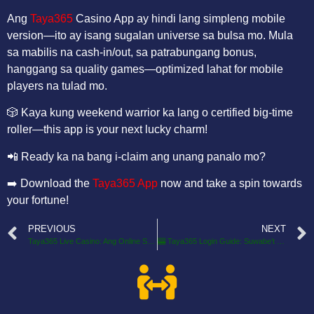
Ang
Taya365
Casino App ay hindi lang simpleng mobile
version—ito ay isang sugalan universe sa bulsa mo. Mula
sa mabilis na cash-in/out, sa patrabungang bonus,
hanggang sa quality games—optimized lahat for mobile
players na tulad mo.
🎲 Kaya kung weekend warrior ka lang o certified big-time
roller—this app is your next lucky charm!
📲 Ready ka na bang i-claim ang unang panalo mo?
➡️ Download the
Taya365 App
now and take a spin towards
your fortune!
PREVIOUS
NEXT
Taya365 Live Casino: Ang Online Sugalang Parang Totoo, Pero Mas Wais!
🎰 Taya365 Login Guide: Suwabe’t Swerte, Panalo Ka Dito!