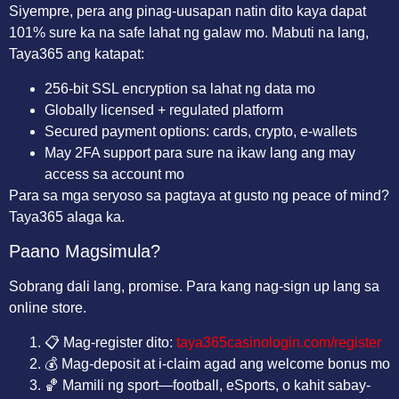
Siyempre, pera ang pinag-uusapan natin dito kaya dapat
101% sure ka na safe lahat ng galaw mo. Mabuti na lang,
Taya365 ang katapat:
256-bit SSL encryption sa lahat ng data mo
Globally licensed + regulated platform
Secured payment options: cards, crypto, e-wallets
May 2FA support para sure na ikaw lang ang may
access sa account mo
Para sa mga seryoso sa pagtaya at gusto ng peace of mind?
Taya365 alaga ka.
Paano Magsimula?
Sobrang dali lang, promise. Para kang nag-sign up lang sa
online store.
📋 Mag-register dito:
taya365casinologin.com/register
💰 Mag-deposit at i-claim agad ang welcome bonus mo
🏀 Mamili ng sport—football, eSports, o kahit sabay-