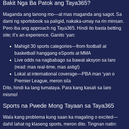
Bakit Nga Ba Patok ang Taya365?
Maganda ang tanong mo—at mas maganda ang sagot. Sa
dami ng sportsbook sa paligid, nakaka-umay na rin minsan.
Pero iba ang approach ng Taya365. Hindi ito basta betting
site; it’s an experience. Ganito ‘yan:
Mahigit 30 sports categories—from football at
basketball hanggang eSports at MMA
Live odds na nagbabago sa bawat aksyon sa laro
(read: mas real-time, mas astig!)
Lokal at international coverage—PBA man ‘yan o
Premier League, meron sila
Dito, hindi ka lang tumataya. Para kang kasali sa laro
mismo!
Sports na Pwede Mong Tayaan sa Taya365
Wala kang problema kung saan ka magaling o excited—
dahil lahat ng klaseng sports, meron dito. Tingnan natin: