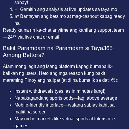
sabay!
📈 Gamitin ang analysis at live updates sa taya mo
💸 Bantayan ang bets mo at mag-cashout kapag ready
na
Ready ka na rin ka-chat anytime ang kanilang support team
—24/7 via live chat or email!
Bakit Paramdam na Paramdam si Taya365
Among Bettors?
Alam mong legit ang isang platform kapag bumabalik-
balikan ng users. Heto ang mga reason kung bakit
maraming Pinoy ang nalipat (at di na bumalik sa dati 😏):
Instant withdrawals (yes, as in minutes lang!)
Napakagandang sports odds—lagi above average
Mobile-friendly interface—walang sablay kahit sa
maliit na screen
May niche markets like virtual sports at futuristic e-
games