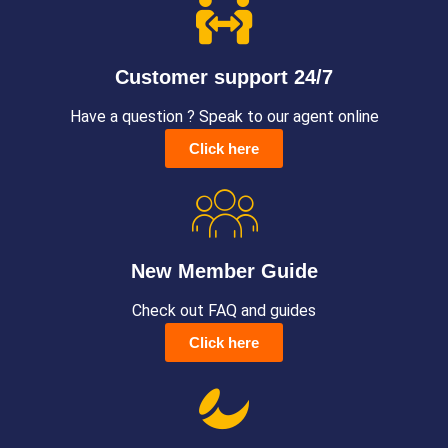
Customer support 24/7
Have a question ? Speak to our agent online
Click here
New Member Guide
Check out FAQ and guides
Click here