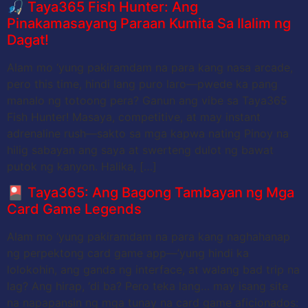
🎣 Taya365 Fish Hunter: Ang
Pinakamasayang Paraan Kumita Sa Ilalim ng
Dagat!
Alam mo ‘yung pakiramdam na para kang nasa arcade,
pero this time, hindi lang puro laro—pwede ka pang
manalo ng totoong pera? Ganun ang vibe sa Taya365
Fish Hunter! Masaya, competitive, at may instant
adrenaline rush—sakto sa mga kapwa nating Pinoy na
hilig sabayan ang saya at swerteng dulot ng bawat
putok ng kanyon. Halika, […]
🎴 Taya365: Ang Bagong Tambayan ng Mga
Card Game Legends
Alam mo ‘yung pakiramdam na para kang naghahanap
ng perpektong card game app—’yung hindi ka
lolokohin, ang ganda ng interface, at walang bad trip na
lag? Ang hirap, ‘di ba? Pero teka lang… may isang site
na napapansin ng mga tunay na card game aficionados: