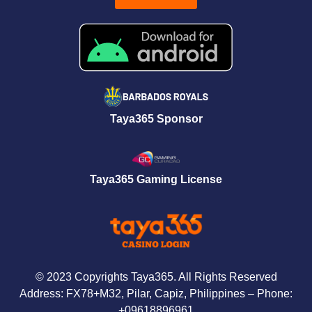
Taya365 Sponsor
Taya365 Gaming License
© 2023 Copyrights Taya365. All Rights Reserved
Address: FX78+M32, Pilar, Capiz, Philippines – Phone:
+09618896961