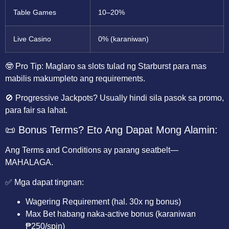
Table Games
10–20%
Live Casino
0% (karaniwan)
🤓 Pro Tip: Maglaro sa slots tulad ng Starburst para mas
mabilis makumpleto ang requirements.
🚫 Progressive Jackpots? Usually hindi sila pasok sa promo,
para fair sa lahat.
📜 Bonus Terms? Eto Ang Dapat Mong Alamin:
Ang Terms and Conditions ay parang seatbelt—
MAHALAGA.
✅ Mga dapat tingnan:
Wagering Requirement (hal. 30x ng bonus)
Max Bet habang naka-active bonus (karaniwan
₱250/spin)