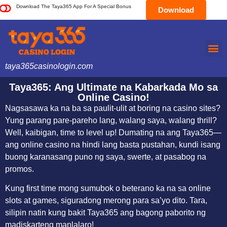
Download The Taya365 App For A Special Bonus
Download
taya365casinologin.com
Taya365: Ang Ultimate na Kabarkada Mo sa
Online Casino!
Nagsasawa ka na ba sa paulit-ulit at boring na casino sites?
Yung parang pare-pareho lang, walang saya, walang thrill?
Well, kaibigan, time to level up! Dumating na ang Taya365—
ang online casino na hindi lang basta pustahan, kundi isang
buong karanasang puno ng saya, swerte, at pasabog na
promos.
Kung first time mong sumubok o beterano ka na sa online
slots at games, siguradong merong para sa’yo dito. Tara,
silipin natin kung bakit Taya365 ang bagong paborito ng
madiskarteng manlalaro!