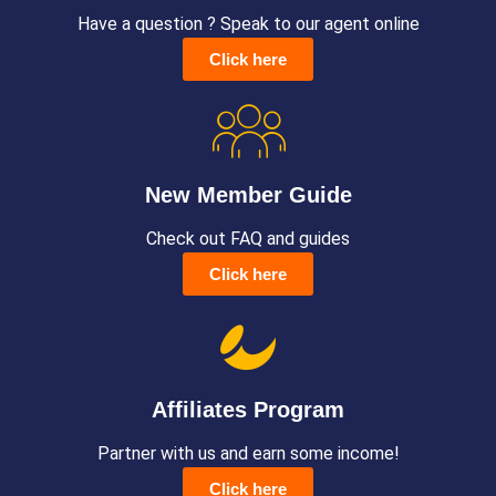
Have a question ? Speak to our agent online
Click here
New Member Guide
Check out FAQ and guides
Click here
Affiliates Program
Partner with us and earn some income!
Click here