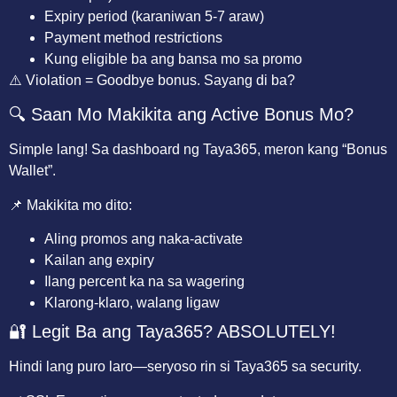
Expiry period (karaniwan 5-7 araw)
Payment method restrictions
Kung eligible ba ang bansa mo sa promo
⚠️ Violation = Goodbye bonus. Sayang di ba?
🔍 Saan Mo Makikita ang Active Bonus Mo?
Simple lang! Sa dashboard ng Taya365, meron kang “Bonus
Wallet”.
📌 Makikita mo dito:
Aling promos ang naka-activate
Kailan ang expiry
Ilang percent ka na sa wagering
Klarong-klaro, walang ligaw
🔐 Legit Ba ang Taya365? ABSOLUTELY!
Hindi lang puro laro—seryoso rin si Taya365 sa security.