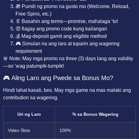
🎁 Pumili ng promo na gusto mo (Welcome, Reload,
Free Spins, etc.)
📄 Basahin ang terms—promise, mahalaga ‘to!
🤑 Ilagay ang promo code kung kailangan
💰 Mag-deposit gamit ang eligible method
🎮 Simulan na ang laro at tuparin ang wagering
requirement
🚨 Note: May mga promo na three (3) days lang ang validity
—so ‘wag patumpik-tumpik!
🎮 Aling Laro ang Pwede sa Bonus Mo?
Hindi lahat kasali, bes. May mga game na mas malaki ang
contribution sa wagering.
Uri ng Laro
% sa Bonus Wagering
Video Slots
100%