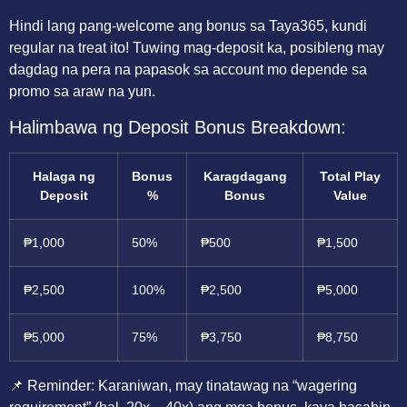
Hindi lang pang-welcome ang bonus sa Taya365, kundi
regular na treat ito! Tuwing mag-deposit ka, posibleng may
dagdag na pera na papasok sa account mo depende sa
promo sa araw na yun.
Halimbawa ng Deposit Bonus Breakdown:
Halaga ng
Bonus
Karagdagang
Total Play
Deposit
%
Bonus
Value
₱1,000
50%
₱500
₱1,500
₱2,500
100%
₱2,500
₱5,000
₱5,000
75%
₱3,750
₱8,750
📌 Reminder: Karaniwan, may tinatawag na “wagering