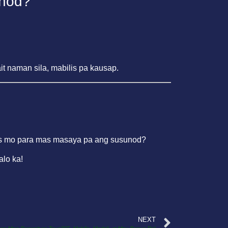
thod?
t naman sila, mabilis pa kausap.
tatus mo para mas masaya pa ang susunod?
alo ka!
NEXT