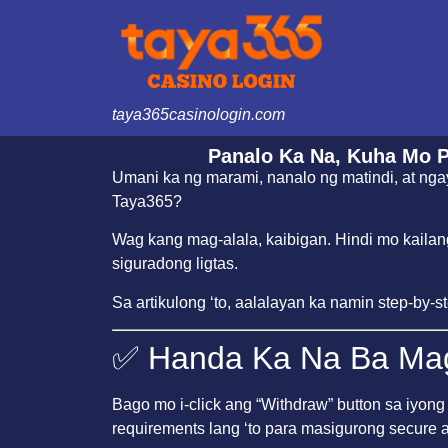
taya365casinologin.com
Panalo Ka Na, Kuha Mo P
Umani ka ng marami, nanalo ng matindi, at n
Taya365?
Wag kang mag-alala, kaibigan. Hindi mo kailan
siguradong ligtas.
Sa artikulong ‘to, aalalayan ka namin step-by
✅ Handa Ka Na Ba Mag
Bago mo i-click ang “Withdraw” button sa iyon
requirements lang ‘to para masigurong secure a