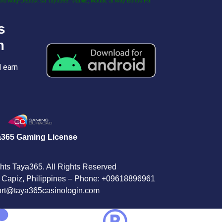
no Mag-Deposit sa Taya365: Mabilis, Madali, at May Bonus Pa!
s
m
d earn
!
a365 Gaming License
hts Taya365. All Rights Reserved
 Capiz, Philippines – Phone: +09618896961
rt@taya365casinologin.com