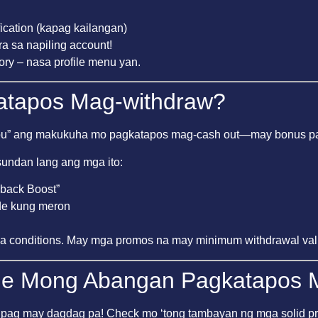
ication (kapag kailangan)
 sa napiling account!
ory – nasa profile menu yan.
atapos Mag-withdraw?
k you” ang makukuha mo pagkatapos mag-cash out—may bonus pa
 sundan lang ang mga ito:
back Boost”
ode kung meron
a conditions. May mga promos na may minimum withdrawal val
de Mong Abangan Pagkatapos 
pag may dagdag pa! Check mo ‘tong tambayan ng mga solid p