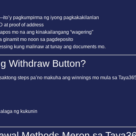
ito’y pagkumpirma ng iyong pagkakakilanlan
 at proof of address
tapos mo na ang kinakailangang “wagering”
 ginamit mo noon sa pagdeposito
essing kung malinaw at tunay ang documents mo.
ng Withdraw Button?
saktong steps pa’no makuha ang winnings mo mula sa Taya365
halaga ng kukunin
rawal Methods Meron sa Taya3