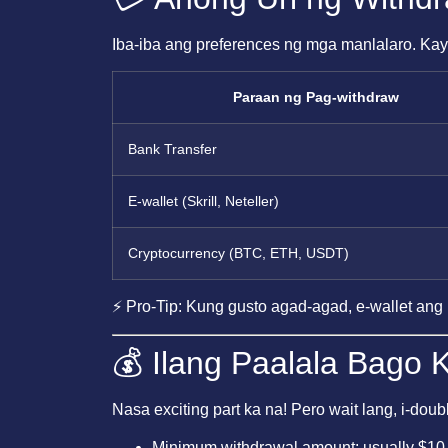
Iba-iba ang preferences ng mga manlalaro. Kay
Paraan ng Pag-withdraw
Bank Transfer
E-wallet (Skrill, Neteller)
Cryptocurrency (BTC, ETH, USDT)
⚡️ Pro-Tip: Kung gusto agad-agad, e-wallet an
💰 Ilang Paalala Bago 
Nasa exciting part ka na! Pero wait lang, i-dou
Minimum withdrawal amount: usually $10