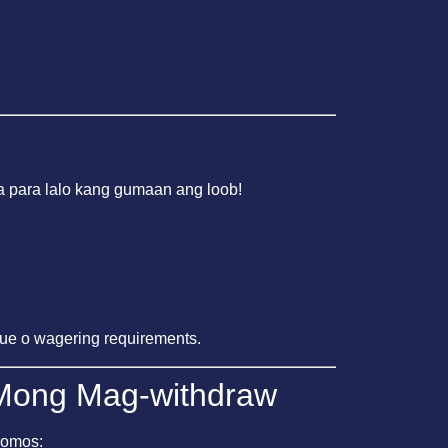
 para lalo kang gumaan ang loob!
ue o wagering requirements.
Mong Mag-withdraw
romos: