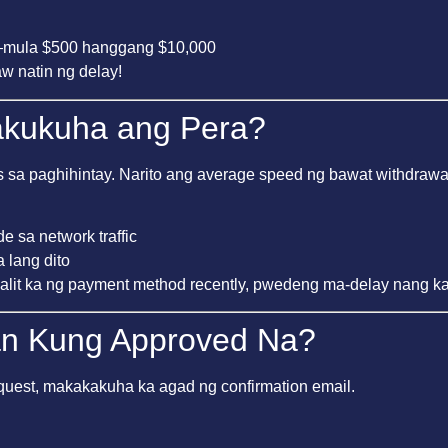
o—mula $500 hanggang $10,000
w natin ng delay!
akukuha ang Pera?
ss sa paghihintay. Narito ang average speed ng bawat withdraw
e sa network traffic
 lang dito
it ka ng payment method recently, pwedeng ma-delay nang kau
n Kung Approved Na?
quest, makakakuha ka agad ng confirmation email.