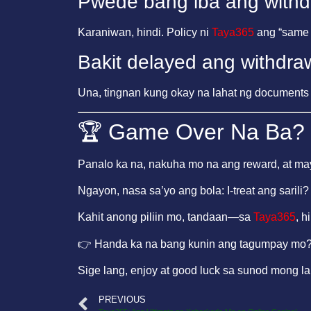
Pwede bang iba ang withd
Karaniwan, hindi. Policy ni
Taya365
ang “same 
Bakit delayed ang withdra
Una, tingnan kung okay na lahat ng documents
🏆 Game Over Na Ba? 
Panalo ka na, nakuha mo na ang reward, at ma
Ngayon, nasa sa’yo ang bola: I-treat ang saril
Kahit anong piliin mo, tandaan—sa
Taya365
, h
👉 Handa ka na bang kunin ang tagumpay mo
Sige lang, enjoy at good luck sa sunod mong la
PREVIOUS